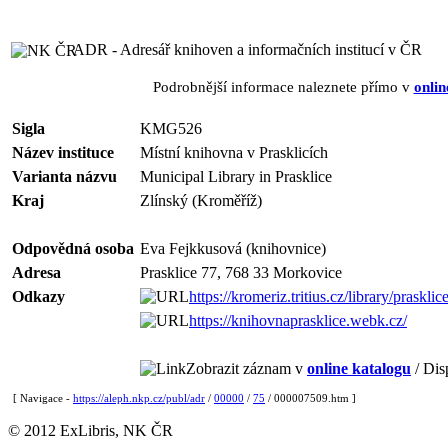
ADR - Adresář knihoven a informačních institucí v ČR
Podrobnější informace naleznete přímo v
onlin
Sigla
KMG526
Název instituce
Místní knihovna v Prasklicích
Varianta názvu
Municipal Library in Prasklice
Kraj
Zlínský (Kroměříž)
Odpovědná osoba
Eva Fejkkusová (knihovnice)
Adresa
Prasklice 77, 768 33 Morkovice
Odkazy
https://kromeriz.tritius.cz/library/prasklic
https://knihovnaprasklice.webk.cz/
Zobrazit záznam v
online katalogu
/ Dis
[ Navigace -
https://aleph.nkp.cz/publ/adr
/
00000
/
75
/ 000007509.htm ]
© 2012 ExLibris, NK ČR