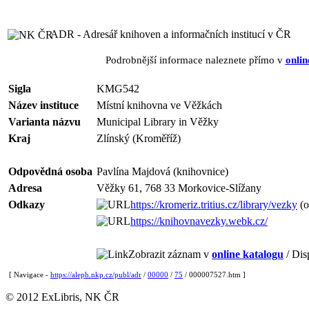
ADR - Adresář knihoven a informačních institucí v ČR
Podrobnější informace naleznete přímo v
onlin
Sigla
KMG542
Název instituce
Místní knihovna ve Věžkách
Varianta názvu
Municipal Library in Věžky
Kraj
Zlínský (Kroměříž)
Odpovědná osoba
Pavlína Majdová (knihovnice)
Adresa
Věžky 61, 768 33 Morkovice-Slížany
Odkazy
https://kromeriz.tritius.cz/library/vezky
(o
https://knihovnavezky.webk.cz/
Zobrazit záznam v
online katalogu
/ Dis
[ Navigace -
https://aleph.nkp.cz/publ/adr
/
00000
/
75
/ 000007527.htm ]
© 2012 ExLibris, NK ČR