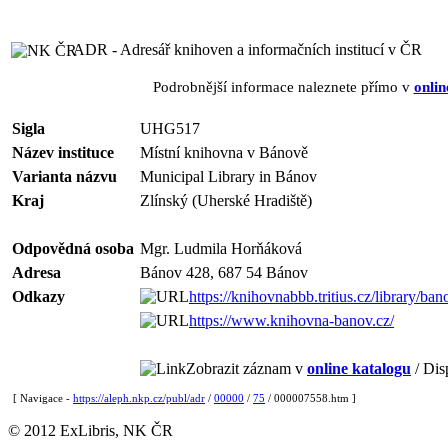
ADR - Adresář knihoven a informačních institucí v ČR
Podrobnější informace naleznete přímo v
onlin
Sigla
UHG517
Název instituce
Místní knihovna v Bánově
Varianta názvu
Municipal Library in Bánov
Kraj
Zlínský (Uherské Hradiště)
Odpovědná osoba
Mgr. Ludmila Horňáková
Adresa
Bánov 428, 687 54 Bánov
Odkazy
https://knihovnabbb.tritius.cz/library/ba
https://www.knihovna-banov.cz/
Zobrazit záznam v
online katalogu
/ Dis
[ Navigace -
https://aleph.nkp.cz/publ/adr
/
00000
/
75
/ 000007558.htm ]
© 2012 ExLibris, NK ČR