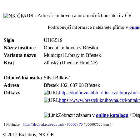
ADR - Adresář knihoven a informačních institucí v ČR
Podrobnější informace naleznete přímo v
onlin
Sigla
UHG519
Název instituce
Obecní knihovna v Břestku
Varianta názvu
Municipal Library in Břestek
Kraj
Zlínský (Uherské Hradiště)
Odpovědná osoba
Silva Bílková
Adresa
Břestek 102, 687 08 Břestek
Odkazy
https://knihovnabbb.tritius.cz/library/bre
https://www.brestek.knihovna.cz/kontakt
Zobrazit záznam v
online katalogu
/ Dis
[ Navigace -
https://aleph.nkp.cz/publ/adr
/
00000
/
75
/ 000007560.htm ]
© 2012 ExLibris, NK ČR