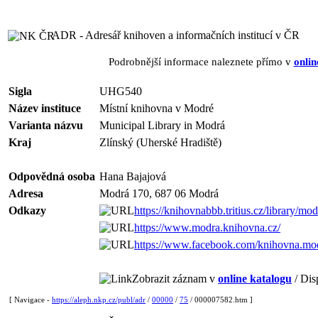
ADR - Adresář knihoven a informačních institucí v ČR
Podrobnější informace naleznete přímo v
onlin
Sigla
UHG540
Název instituce
Místní knihovna v Modré
Varianta názvu
Municipal Library in Modrá
Kraj
Zlínský (Uherské Hradiště)
Odpovědná osoba
Hana Bajajová
Adresa
Modrá 170, 687 06 Modrá
Odkazy
https://knihovnabbb.tritius.cz/library/mo
https://www.modra.knihovna.cz/
https://www.facebook.com/knihovna.mod
Zobrazit záznam v
online katalogu
/ Dis
[ Navigace -
https://aleph.nkp.cz/publ/adr
/
00000
/
75
/ 000007582.htm ]