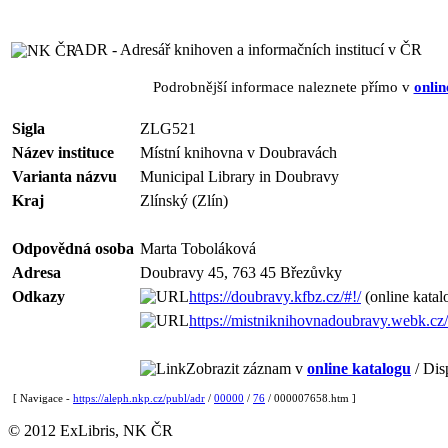
ADR - Adresář knihoven a informačních institucí v ČR
Podrobnější informace naleznete přímo v
onlin
Sigla
ZLG521
Název instituce
Místní knihovna v Doubravách
Varianta názvu
Municipal Library in Doubravy
Kraj
Zlínský (Zlín)
Odpovědná osoba
Marta Toboláková
Adresa
Doubravy 45, 763 45 Březůvky
Odkazy
https://doubravy.kfbz.cz/#!/
(online katal
https://mistniknihovnadoubravy.webk.cz/
Zobrazit záznam v
online katalogu
/ Dis
[ Navigace -
https://aleph.nkp.cz/publ/adr
/
00000
/
76
/ 000007658.htm ]
© 2012 ExLibris, NK ČR