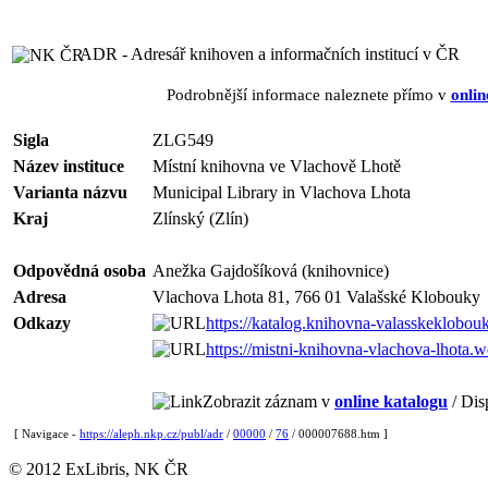
ADR - Adresář knihoven a informačních institucí v ČR
Podrobnější informace naleznete přímo v
onlin
Sigla
ZLG549
Název instituce
Místní knihovna ve Vlachově Lhotě
Varianta názvu
Municipal Library in Vlachova Lhota
Kraj
Zlínský (Zlín)
Odpovědná osoba
Anežka Gajdošíková (knihovnice)
Adresa
Vlachova Lhota 81, 766 01 Valašské Klobouky
Odkazy
https://katalog.knihovna-valasskeklobouk
https://mistni-knihovna-vlachova-lhota.
Zobrazit záznam v
online katalogu
/ Dis
[ Navigace -
https://aleph.nkp.cz/publ/adr
/
00000
/
76
/ 000007688.htm ]
© 2012 ExLibris, NK ČR