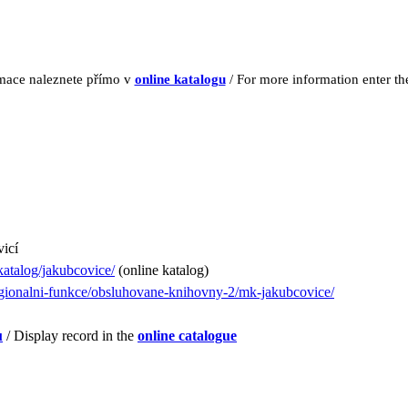
rmace naleznete přímo v
online katalogu
/ For more information enter t
icí
katalog/jakubcovice/
(online katalog)
gionalni-funkce/obsluhovane-knihovny-2/mk-jakubcovice/
u
/ Display record in the
online catalogue