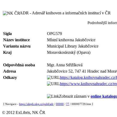
ADR - Adresář knihoven a informačních institucí v ČR
Podrobnější info
Sigla
OPG579
Název instituce
Místní knihovna Jakubčovice
Varianta názvu
Municipal Library Jakubčovice
Kraj
Moravskoslezský (Opava)
Odpovědná osoba
Mgr. Anna Střižíková
Adresa
Jakubčovice 52, 747 41 Hradec nad Morav
Odkazy
https://katalog.knihovnahradec.cz/
https://www.knihovnahradec.cz/re
Zobrazit záznam v
online katalog
[ Navigace -
https://aleph.nkp.cz/publ/adr
/
00000
/
77
/ 000007729.htm ]
© 2012 ExLibris, NK ČR