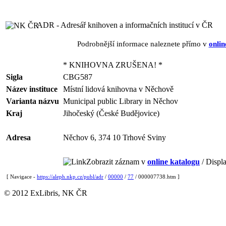
ADR - Adresář knihoven a informačních institucí v ČR
Podrobnější informace naleznete přímo v
onlin
* KNIHOVNA ZRUŠENA! *
Sigla
CBG587
Název instituce
Místní lidová knihovna v Něchově
Varianta názvu
Municipal public Library in Něchov
Kraj
Jihočeský (České Budějovice)
Adresa
Něchov 6, 374 10 Trhové Sviny
Zobrazit záznam v
online katalogu
/ Displa
[ Navigace -
https://aleph.nkp.cz/publ/adr
/
00000
/
77
/ 000007738.htm ]
© 2012 ExLibris, NK ČR