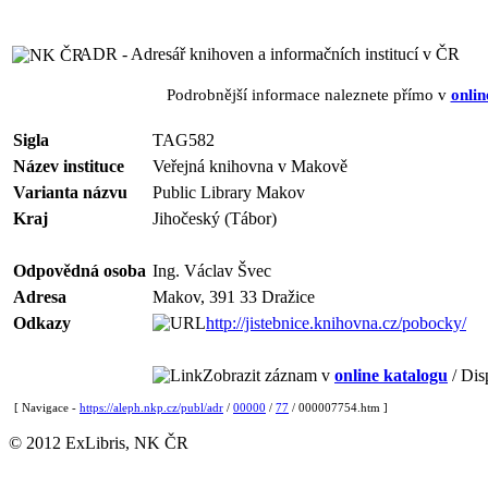
ADR - Adresář knihoven a informačních institucí v ČR
Podrobnější informace naleznete přímo v
onlin
Sigla
TAG582
Název instituce
Veřejná knihovna v Makově
Varianta názvu
Public Library Makov
Kraj
Jihočeský (Tábor)
Odpovědná osoba
Ing. Václav Švec
Adresa
Makov, 391 33 Dražice
Odkazy
http://jistebnice.knihovna.cz/pobocky/
Zobrazit záznam v
online katalogu
/ Dis
[ Navigace -
https://aleph.nkp.cz/publ/adr
/
00000
/
77
/ 000007754.htm ]
© 2012 ExLibris, NK ČR