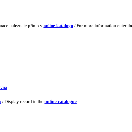
rmace naleznete přímo v
online katalogu
/ For more information enter t
ovna
u
/ Display record in the
online catalogue