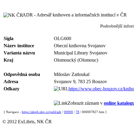
ADR - Adresář knihoven a informačních institucí v ČR
Podrobnější info
Sigla
OLG600
Název instituce
Obecní knihovna Svojanov
Varianta názvu
Municipal Library Svojanov
Kraj
Olomoucký (Olomouc)
Odpovědná osoba
Miloslav Zatloukal
Adresa
Svojanov 9, 783 25 Bouzov
Odkazy
https://www.obec-bouzov.cz/knih
Zobrazit záznam v
online katalog
[ Navigace -
https://aleph.nkp.cz/publ/adr
/
00000
/
78
/ 000007827.htm ]
© 2012 ExLibris, NK ČR