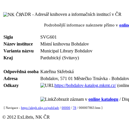
ADR - Adresář knihoven a informačních institucí v ČR
Podrobnější informace naleznete přímo v
onlin
Sigla
SVG601
Název instituce
Místní knihovna Bohdalov
Varianta názvu
Municipal Library Bohdalov
Kraj
Pardubický (Svitavy)
Odpovědná osoba
Kateřina Skřebská
Adresa
Bohdalov, 571 01 Městečko Trnávka - Bohdalo
Odkazy
https://bohdalov-katalog.mkmt.cz/
(onlin
Zobrazit záznam v
online katalogu
/ Dis
[ Navigace -
https://aleph.nkp.cz/publ/adr
/
00000
/
78
/ 000007863.htm ]
© 2012 ExLibris, NK ČR