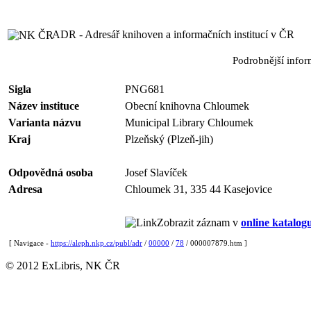
ADR - Adresář knihoven a informačních institucí v ČR
Podrobnější info
Sigla
PNG681
Název instituce
Obecní knihovna Chloumek
Varianta názvu
Municipal Library Chloumek
Kraj
Plzeňský (Plzeň-jih)
Odpovědná osoba
Josef Slavíček
Adresa
Chloumek 31, 335 44 Kasejovice
Zobrazit záznam v
online katalog
[ Navigace -
https://aleph.nkp.cz/publ/adr
/
00000
/
78
/ 000007879.htm ]
© 2012 ExLibris, NK ČR