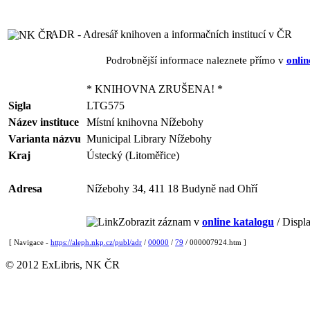
ADR - Adresář knihoven a informačních institucí v ČR
Podrobnější informace naleznete přímo v
onlin
* KNIHOVNA ZRUŠENA! *
Sigla
LTG575
Název instituce
Místní knihovna Nížebohy
Varianta názvu
Municipal Library Nížebohy
Kraj
Ústecký (Litoměřice)
Adresa
Nížebohy 34, 411 18 Budyně nad Ohří
Zobrazit záznam v
online katalogu
/ Displa
[ Navigace -
https://aleph.nkp.cz/publ/adr
/
00000
/
79
/ 000007924.htm ]
© 2012 ExLibris, NK ČR