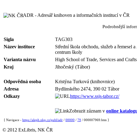
ADR - Adresář knihoven a informačních institucí v ČR
Podrobnější info
Sigla
TAG303
Název instituce
Střední škola obchodu, služeb a řemesel a
centrum školy
Varianta názvu
High School of Trade, Services and Craf
Kraj
Jihočeský (Tábor)
Odpovědná osoba
Kristýna Turková (knihovnice)
Adresa
Bydlinského 2474, 390 02 Tábor
Odkazy
https://www.ssjs-tabor.cz/
Zobrazit záznam v
online katalog
[ Navigace -
https://aleph.nkp.cz/publ/adr
/
00000
/
79
/ 000007969.htm ]
© 2012 ExLibris, NK ČR