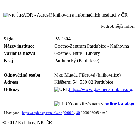
ADR - Adresář knihoven a informačních institucí v ČR
Podrobnější info
Sigla
PAE304
Název instituce
Goethe-Zentrum Pardubice - Knihovna
Varianta názvu
Goethe Centre - Library
Kraj
Pardubický (Pardubice)
Odpovědná osoba
Mgr. Magda Fišerová (knihovnice)
Adresa
Klášterní 54, 530 02 Pardubice
Odkazy
https://www.goethepardubice.org/
Zobrazit záznam v
online katalog
[ Navigace -
https://aleph.nkp.cz/publ/adr
/
00000
/
80
/ 000008005.htm ]
© 2012 ExLibris, NK ČR