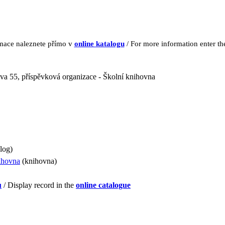
rmace naleznete přímo v
online katalogu
/ For more information enter t
 55, příspěvková organizace - Školní knihovna
log)
ihovna
(knihovna)
u
/ Display record in the
online catalogue