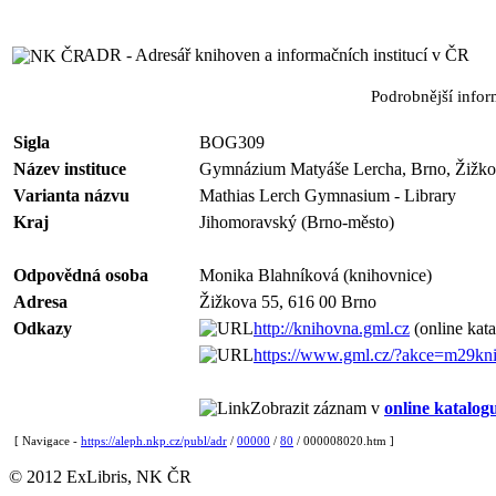
ADR - Adresář knihoven a informačních institucí v ČR
Podrobnější info
Sigla
BOG309
Název instituce
Gymnázium Matyáše Lercha, Brno, Žižkova
Varianta názvu
Mathias Lerch Gymnasium - Library
Kraj
Jihomoravský (Brno-město)
Odpovědná osoba
Monika Blahníková (knihovnice)
Adresa
Žižkova 55, 616 00 Brno
Odkazy
http://knihovna.gml.cz
(online kata
https://www.gml.cz/?akce=m29kn
Zobrazit záznam v
online katalog
[ Navigace -
https://aleph.nkp.cz/publ/adr
/
00000
/
80
/ 000008020.htm ]
© 2012 ExLibris, NK ČR