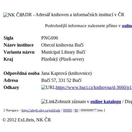
ADR - Adresář knihoven a informačních institucí v ČR
Podrobnější informace naleznete přímo v
onlin
Sigla
PNG696
Název instituce
Obecní knihovna Bučí
Varianta názvu
Municipal Library Bučí
Kraj
Plzeňský (Plzeň-sever)
Odpovědná osoba
Jana Kaprová (knihovnice)
Adresa
Bučí 57, 331 52 Bučí
Odkazy
https://www.buci.cz/knihovna/d-3660/p
Zobrazit záznam v
online katalogu
/ Dis
[ Navigace -
https://aleph.nkp.cz/publ/adr
/
00000
/
80
/ 000008077.htm ]
© 2012 ExLibris, NK ČR