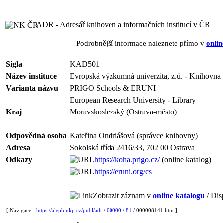
ADR - Adresář knihoven a informačních institucí v ČR
Podrobnější informace naleznete přímo v
onlin
Sigla
KAD501
Název instituce
Evropská výzkumná univerzita, z.ú. - Knihovna
Varianta názvu
PRIGO Schools & ERUNI
European Research University - Library
Kraj
Moravskoslezský (Ostrava-město)
Odpovědná osoba
Kateřina Ondriášová (správce knihovny)
Adresa
Sokolská třída 2416/33, 702 00 Ostrava
Odkazy
https://koha.prigo.cz/
(online katalog)
https://eruni.org/cs
Zobrazit záznam v
online katalogu
/ Dis
[ Navigace -
https://aleph.nkp.cz/publ/adr
/
00000
/
81
/ 000008141.htm ]