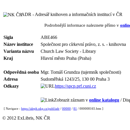
ADR - Adresář knihoven a informačních institucí v ČR
Podrobnější informace naleznete přímo v
onlin
Sigla
ABE466
Název instituce
Společnost pro církevní právo, z. s. - knihovna
Varianta názvu
Church Law Society - Library
Kraj
Hlavní město Praha (Praha)
Odpovědná osoba
Mgr. Tomáš Grundza (tajemník společnosti)
Adresa
Sudoměřská 1243/25, 130 00 Praha 3
Odkazy
https://spcp.prf.cuni.cz
Zobrazit záznam v
online katalogu
/ Dis
[ Navigace -
https://aleph.nkp.cz/publ/adr
/
00000
/
81
/ 000008165.htm ]
© 2012 ExLibris, NK ČR