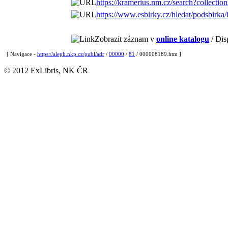
https://kramerius.nm.cz/search?collect
https://www.esbirky.cz/hledat/podsbirk
Zobrazit záznam v
online katalogu
/ Dis
[ Navigace -
https://aleph.nkp.cz/publ/adr
/
00000
/
81
/ 000008189.htm ]
© 2012 ExLibris, NK ČR