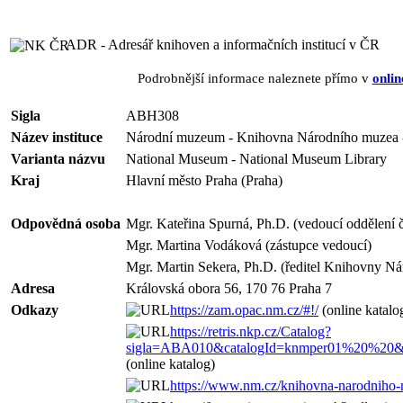
ADR - Adresář knihoven a informačních institucí v ČR
Podrobnější informace naleznete přímo v
onlin
Sigla
ABH308
Název instituce
Národní muzeum - Knihovna Národního muzea -
Varianta názvu
National Museum - National Museum Library
Kraj
Hlavní město Praha (Praha)
Odpovědná osoba
Mgr. Kateřina Spurná, Ph.D. (vedoucí oddělení 
Mgr. Martina Vodáková (zástupce vedoucí)
Mgr. Martin Sekera, Ph.D. (ředitel Knihovny N
Adresa
Královská obora 56, 170 76 Praha 7
Odkazy
https://zam.opac.nm.cz/#!/
(online katalo
https://retris.nkp.cz/Catalog?
sigla=ABA010&catalogId=knmper01%20%20&cas
(online katalog)
https://www.nm.cz/knihovna-narodniho-