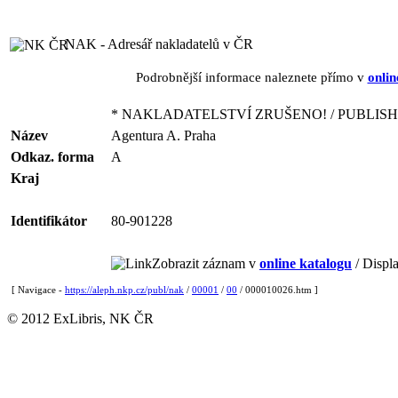
NAK - Adresář nakladatelů v ČR
Podrobnější informace naleznete přímo v
onlin
* NAKLADATELSTVÍ ZRUŠENO! / PUBLISH
Název
Agentura A. Praha
Odkaz. forma
A
Kraj
Identifikátor
80-901228
Zobrazit záznam v
online katalogu
/ Displa
[ Navigace -
https://aleph.nkp.cz/publ/nak
/
00001
/
00
/ 000010026.htm ]
© 2012 ExLibris, NK ČR