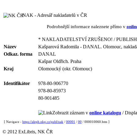
NAK - Adresář nakladatelů v ČR
Podrobnější informace naleznete přímo v
onlin
* NAKLADATELSTVÍ ZRUŠENO! / PUBLISH
Název
Kašparová Radomila - DANAL. Olomouc, nakladatel
Odkaz. forma
DANAL
Kašpar Oldřich. Praha
Kraj
Olomoucký (okr. Olomouc)
Identifikátor
978-80-906770
978-80-85973
80-901485
Zobrazit záznam v
online katalogu
/ Displa
[ Navigace -
https://aleph.nkp.cz/publ/nak
/
00001
/
00
/ 000010060.htm ]
© 2012 ExLibris, NK ČR