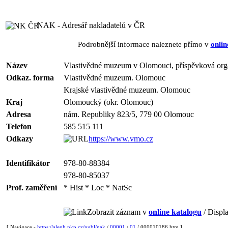
NAK - Adresář nakladatelů v ČR
Podrobnější informace naleznete přímo v
onlin
Název
Vlastivědné muzeum v Olomouci, příspěvková org
Odkaz. forma
Vlastivědné muzeum. Olomouc
Krajské vlastivědné muzeum. Olomouc
Kraj
Olomoucký (okr. Olomouc)
Adresa
nám. Republiky 823/5, 779 00 Olomouc
Telefon
585 515 111
Odkazy
https://www.vmo.cz
Identifikátor
978-80-88384
978-80-85037
Prof. zaměření
* Hist * Loc * NatSc
Zobrazit záznam v
online katalogu
/ Displa
[ Navigace -
https://aleph.nkp.cz/publ/nak
/
00001
/
01
/ 000010186.htm ]