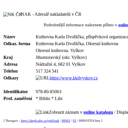
NAK - Adresář nakladatelů v ČR
Podrobnější informace naleznete přímo v
onlin
Název
Knihovna Karla Dvořáčka, příspěvková organizac
Odkaz. forma
Knihovna Karla Dvořáčka, Okresní knihovna
Okresní knihovna. Vyškov
Kraj
Jihomoravský (okr. Vyškov)
Adresa
Nádražní 4, 682 01 Vyškov
Telefon
517 324 541
Odkazy
https://www.kkdvyskov.cz
Identifikátor
978-80-85063
Prof. zaměření
* Biblio * Libr
Zobrazit záznam v
online katalogu
/ Displa
[ Navigace -
https://aleph.nkp.cz/publ/nak
/
00001
/
03
/ 000010324.htm ]