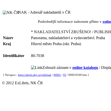
NAK - Adresář nakladatelů v ČR
Podrobnější informace naleznete přímo v
onlin
* NAKLADATELSTVÍ ZRUŠENO! / PUBLISH
Název
Panorama, nakladatelství a vydavatelství. Praha
Kraj
Hlavní město Praha (okr. Praha)
Identifikátor
80-7038
Zobrazit záznam v
online katalogu
/ Displa
[ Navigace -
https://aleph.nkp.cz/publ/nak
/
00001
/
03
/ 000010349.htm ]
© 2012 ExLibris, NK ČR