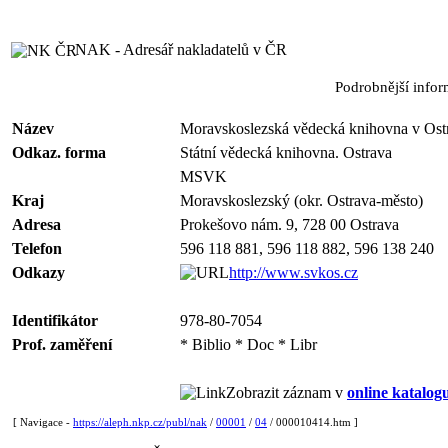
NAK - Adresář nakladatelů v ČR
Podrobnější info
Název
Moravskoslezská vědecká knihovna v Ostr
Odkaz. forma
Státní vědecká knihovna. Ostrava
MSVK
Kraj
Moravskoslezský (okr. Ostrava-město)
Adresa
Prokešovo nám. 9, 728 00 Ostrava
Telefon
596 118 881, 596 118 882, 596 138 240
Odkazy
http://www.svkos.cz
Identifikátor
978-80-7054
Prof. zaměření
* Biblio * Doc * Libr
Zobrazit záznam v
online katalog
[ Navigace -
https://aleph.nkp.cz/publ/nak
/
00001
/
04
/ 000010414.htm ]