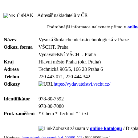
NAK - Adresář nakladatelů v ČR
Podrobnější informace naleznete přímo v
onlin
Název
Vysoká škola chemicko-technologická v Praze
Odkaz. forma
VŠCHT. Praha
Vydavatelství VŠCHT. Praha
Kraj
Hlavní město Praha (okr. Praha)
Adresa
Technická 905/5, 166 28 Praha 6
Telefon
220 443 071, 220 444 342
Odkazy
https://vydavatelstvi.vscht.cz/
Identifikátor
978-80-7592
978-80-7080
Prof. zaměření
* Chem * Technol * Text
Zobrazit záznam v
online katalogu
/ Displa
[ Navigace -
https://aleph.nkp.cz/publ/nak
/
00001
/
05
/ 000010507.htm ]