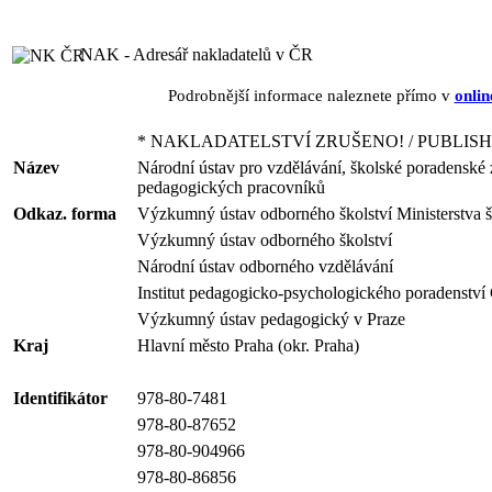
NAK - Adresář nakladatelů v ČR
Podrobnější informace naleznete přímo v
onlin
* NAKLADATELSTVÍ ZRUŠENO! / PUBLISH
Název
Národní ústav pro vzdělávání, školské poradenské z
pedagogických pracovníků
Odkaz. forma
Výzkumný ústav odborného školství Ministerstva š
Výzkumný ústav odborného školství
Národní ústav odborného vzdělávání
Institut pedagogicko-psychologického poradenství
Výzkumný ústav pedagogický v Praze
Kraj
Hlavní město Praha (okr. Praha)
Identifikátor
978-80-7481
978-80-87652
978-80-904966
978-80-86856