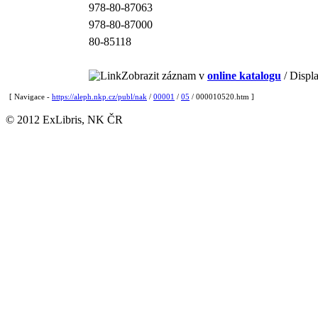
978-80-87063
978-80-87000
80-85118
Zobrazit záznam v
online katalogu
/ Displa
[ Navigace -
https://aleph.nkp.cz/publ/nak
/
00001
/
05
/ 000010520.htm ]
© 2012 ExLibris, NK ČR