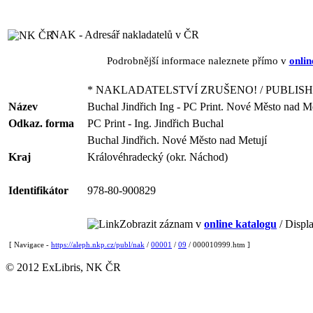
NAK - Adresář nakladatelů v ČR
Podrobnější informace naleznete přímo v
onlin
* NAKLADATELSTVÍ ZRUŠENO! / PUBLISH
Název
Buchal Jindřich Ing - PC Print. Nové Město nad Me
Odkaz. forma
PC Print - Ing. Jindřich Buchal
Buchal Jindřich. Nové Město nad Metují
Kraj
Královéhradecký (okr. Náchod)
Identifikátor
978-80-900829
Zobrazit záznam v
online katalogu
/ Displa
[ Navigace -
https://aleph.nkp.cz/publ/nak
/
00001
/
09
/ 000010999.htm ]
© 2012 ExLibris, NK ČR