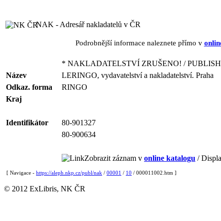
NAK - Adresář nakladatelů v ČR
Podrobnější informace naleznete přímo v
onlin
* NAKLADATELSTVÍ ZRUŠENO! / PUBLISH
Název
LERINGO, vydavatelství a nakladatelství. Praha
Odkaz. forma
RINGO
Kraj
Identifikátor
80-901327
80-900634
Zobrazit záznam v
online katalogu
/ Displa
[ Navigace -
https://aleph.nkp.cz/publ/nak
/
00001
/
10
/ 000011002.htm ]
© 2012 ExLibris, NK ČR