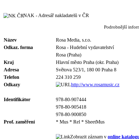
NAK - Adresář nakladatelů v ČR
Podrobnější info
Název
Rosa Media, s.r.o.
Odkaz. forma
Rosa - Hudební vydavatelství
Rosa (Praha)
Kraj
Hlavní město Praha (okr. Praha)
Adresa
Světova 523/1, 180 00 Praha 8
Telefon
224 310 259
Odkazy
http://www.rosamusic.cz
Identifikátor
978-80-907444
978-80-905418
978-80-900850
Prof. zaměření
* Mus * Rel * SheetMus
Zobrazit záznam v
online katalog