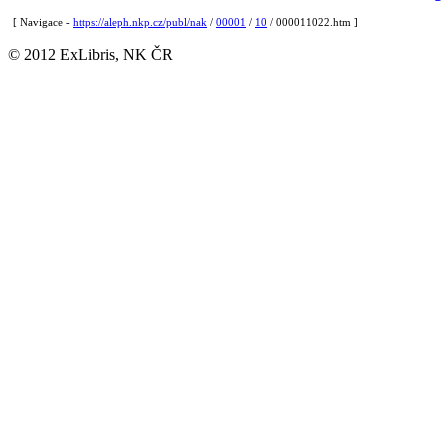
[ Navigace -
https://aleph.nkp.cz/publ/nak
/
00001
/
10
/ 000011022.htm ]
© 2012 ExLibris, NK ČR