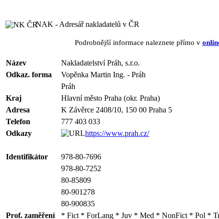
NAK - Adresář nakladatelů v ČR
Podrobnější informace naleznete přímo v
onlin
Název
Nakladatelství Práh, s.r.o.
Odkaz. forma
Vopěnka Martin Ing. - Práh
Práh
Kraj
Hlavní město Praha (okr. Praha)
Adresa
K Závěrce 2408/10, 150 00 Praha 5
Telefon
777 403 033
Odkazy
https://www.prah.cz/
Identifikátor
978-80-7696
978-80-7252
80-85809
80-901278
80-900835
Prof. zaměření
* Fict * ForLang * Juv * Med * NonFict * Pol * T