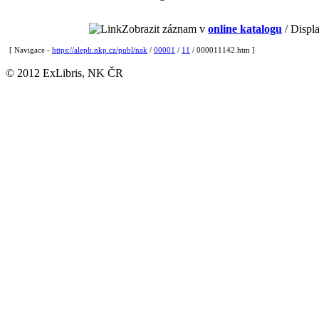
Zobrazit záznam v
online katalogu
/ Displa
[ Navigace -
https://aleph.nkp.cz/publ/nak
/
00001
/
11
/ 000011142.htm ]
© 2012 ExLibris, NK ČR