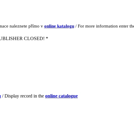
rmace naleznete přímo v
online katalogu
/ For more information enter t
UBLISHER CLOSED! *
u
/ Display record in the
online catalogue