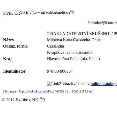
NAK - Adresář nakladatelů v ČR
Podrobnější info
* NAKLADATELSTVÍ ZRUŠENO! / P
Název
Milotová Ivana Cassandra. Praha
Odkaz. forma
Cassandra
Kvapilová Ivana Cassandra
Kraj
Hlavní město Praha (okr. Praha)
Identifikátor
978-80-900854
Zobrazit záznam v
online katalog
[ Navigace -
https://aleph.nkp.cz/publ/nak
/
00001
/
11
/ 000011185.htm ]
© 2012 ExLibris, NK ČR