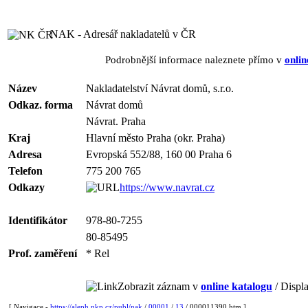
NAK - Adresář nakladatelů v ČR
Podrobnější informace naleznete přímo v
onlin
Název
Nakladatelství Návrat domů, s.r.o.
Odkaz. forma
Návrat domů
Návrat. Praha
Kraj
Hlavní město Praha (okr. Praha)
Adresa
Evropská 552/88, 160 00 Praha 6
Telefon
775 200 765
Odkazy
https://www.navrat.cz
Identifikátor
978-80-7255
80-85495
Prof. zaměření
* Rel
Zobrazit záznam v
online katalogu
/ Displa
[ Navigace -
https://aleph.nkp.cz/publ/nak
/
00001
/
13
/ 000011390.htm ]