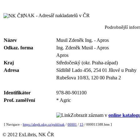
NAK - Adresář nakladatelů v ČR
Podrobnější info
Název
Musil Zdeněk Ing. - Apros
Odkaz. forma
Ing. Zdeněk Musil - Apros
Apros
Kraj
Středočeský (okr. Praha-západ)
Adresa
Sídliště Lado 456, 254 01 Jílové u Prahy
Rubešova 10/83, 120 00 Praha 2
Identifikátor
978-80-901100
Prof. zaměření
* Agric
Zobrazit záznam v
online katalog
[ Navigace -
https://aleph.nkp.cz/publ/nak
/
00001
/
15
/ 000011588.htm ]
© 2012 ExLibris, NK ČR