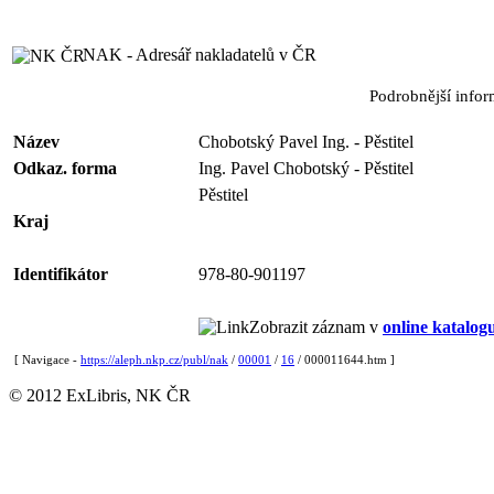
NAK - Adresář nakladatelů v ČR
Podrobnější info
Název
Chobotský Pavel Ing. - Pěstitel
Odkaz. forma
Ing. Pavel Chobotský - Pěstitel
Pěstitel
Kraj
Identifikátor
978-80-901197
Zobrazit záznam v
online katalog
[ Navigace -
https://aleph.nkp.cz/publ/nak
/
00001
/
16
/ 000011644.htm ]
© 2012 ExLibris, NK ČR