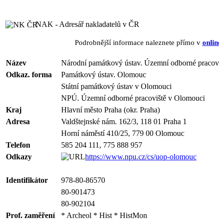
NAK - Adresář nakladatelů v ČR
Podrobnější informace naleznete přímo v
onlin
Název
Národní památkový ústav. Územní odborné pracov
Odkaz. forma
Památkový ústav. Olomouc
Státní památkový ústav v Olomouci
NPÚ. Územní odborné pracoviště v Olomouci
Kraj
Hlavní město Praha (okr. Praha)
Adresa
Valdštejnské nám. 162/3, 118 01 Praha 1
Horní náměstí 410/25, 779 00 Olomouc
Telefon
585 204 111, 775 888 957
Odkazy
https://www.npu.cz/cs/uop-olomouc
Identifikátor
978-80-86570
80-901473
80-902104
Prof. zaměření
* Archeol * Hist * HistMon