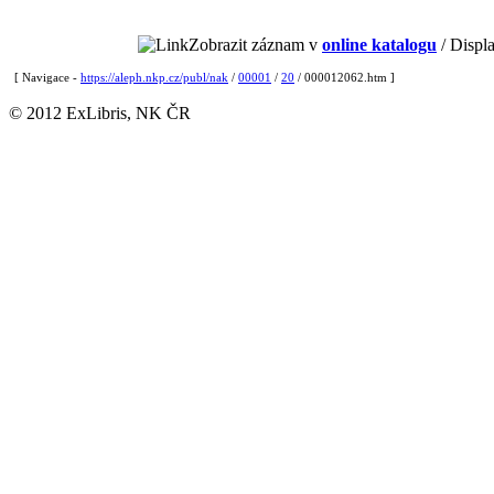
Zobrazit záznam v
online katalogu
/ Displa
[ Navigace -
https://aleph.nkp.cz/publ/nak
/
00001
/
20
/ 000012062.htm ]
© 2012 ExLibris, NK ČR