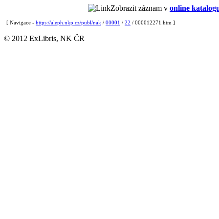
Zobrazit záznam v
online katalog
[ Navigace -
https://aleph.nkp.cz/publ/nak
/
00001
/
22
/ 000012271.htm ]
© 2012 ExLibris, NK ČR