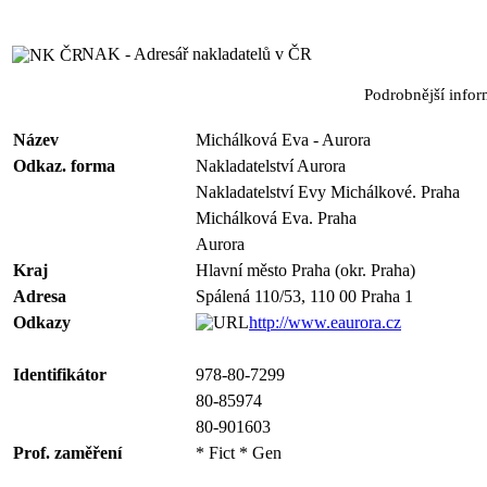
NAK - Adresář nakladatelů v ČR
Podrobnější info
Název
Michálková Eva - Aurora
Odkaz. forma
Nakladatelství Aurora
Nakladatelství Evy Michálkové. Praha
Michálková Eva. Praha
Aurora
Kraj
Hlavní město Praha (okr. Praha)
Adresa
Spálená 110/53, 110 00 Praha 1
Odkazy
http://www.eaurora.cz
Identifikátor
978-80-7299
80-85974
80-901603
Prof. zaměření
* Fict * Gen