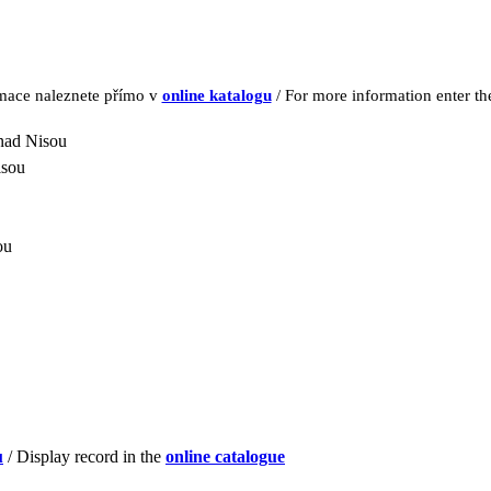
rmace naleznete přímo v
online katalogu
/ For more information enter t
 nad Nisou
isou
ou
u
/ Display record in the
online catalogue