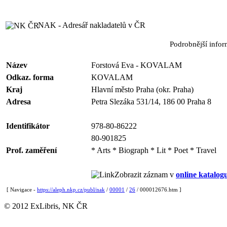
NAK - Adresář nakladatelů v ČR
Podrobnější info
Název
Forstová Eva - KOVALAM
Odkaz. forma
KOVALAM
Kraj
Hlavní město Praha (okr. Praha)
Adresa
Petra Slezáka 531/14, 186 00 Praha 8
Identifikátor
978-80-86222
80-901825
Prof. zaměření
* Arts * Biograph * Lit * Poet * Travel
Zobrazit záznam v
online katalog
[ Navigace -
https://aleph.nkp.cz/publ/nak
/
00001
/
26
/ 000012676.htm ]
© 2012 ExLibris, NK ČR