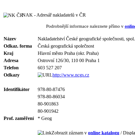
NAK - Adresář nakladatelů v ČR
Podrobnější informace naleznete přímo v
onlin
Název
Nakladatelství České geografické společnosti, spol. 
Odkaz. forma
Česká geografická společnost
Kraj
Hlavní město Praha (okr. Praha)
Adresa
Ostrovní 126/30, 110 00 Praha 1
Telefon
603 527 207
Odkazy
http://www.ncgs.cz
Identifikátor
978-80-87476
978-80-86034
80-901863
80-901942
Prof. zaměření
* Geog
Zobrazit záznam v
online katalogu
/ Displa