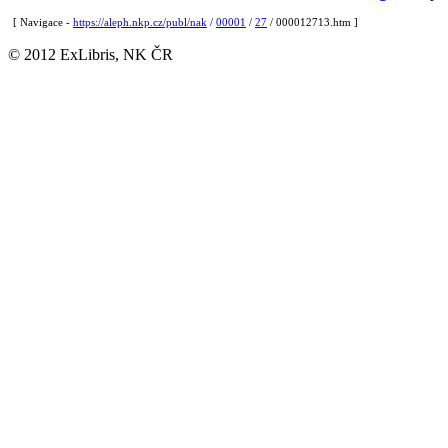
[ Navigace -
https://aleph.nkp.cz/publ/nak
/
00001
/
27
/ 000012713.htm ]
© 2012 ExLibris, NK ČR