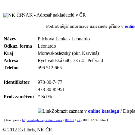
NAK - Adresář nakladatelů v ČR
Podrobnější informace naleznete přímo v
onlin
Název
Pilchová Lenka - Leonardo
Odkaz. forma
Leonardo
Kraj
Moravskoslezský (okr. Karviná)
Adresa
Rychvaldská 640, 735 41 Petřvald
Telefon
596 512 665
Identifikátor
978-80-7477
978-80-85951
Prof. zaměření
* SciFict
Zobrazit záznam v
online katalogu
/ Displa
[ Navigace -
https://aleph.nkp.cz/publ/nak
/
00001
/
27
/ 000012749.htm ]
© 2012 ExLibris, NK ČR