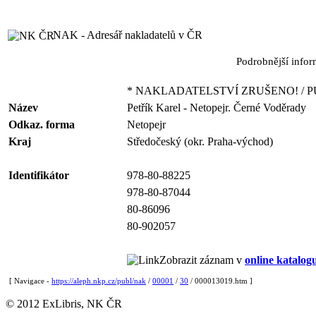
NAK - Adresář nakladatelů v ČR
Podrobnější info
* NAKLADATELSTVÍ ZRUŠENO! / P
Název
Petřík Karel - Netopejr. Černé Voděrady
Odkaz. forma
Netopejr
Kraj
Středočeský (okr. Praha-východ)
Identifikátor
978-80-88225
978-80-87044
80-86096
80-902057
Zobrazit záznam v
online katalog
[ Navigace -
https://aleph.nkp.cz/publ/nak
/
00001
/
30
/ 000013019.htm ]
© 2012 ExLibris, NK ČR