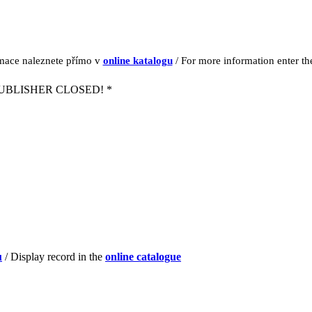
rmace naleznete přímo v
online katalogu
/ For more information enter t
UBLISHER CLOSED! *
u
/ Display record in the
online catalogue