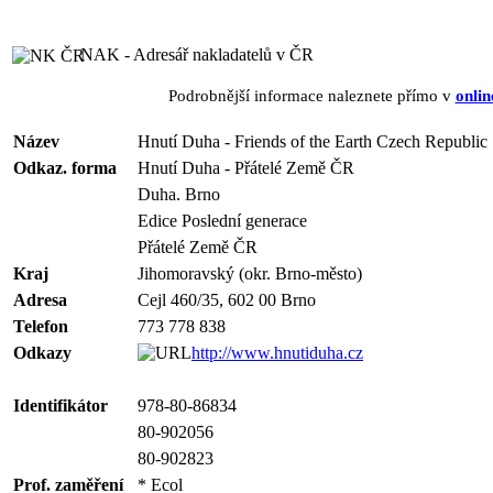
NAK - Adresář nakladatelů v ČR
Podrobnější informace naleznete přímo v
onlin
Název
Hnutí Duha - Friends of the Earth Czech Republic
Odkaz. forma
Hnutí Duha - Přátelé Země ČR
Duha. Brno
Edice Poslední generace
Přátelé Země ČR
Kraj
Jihomoravský (okr. Brno-město)
Adresa
Cejl 460/35, 602 00 Brno
Telefon
773 778 838
Odkazy
http://www.hnutiduha.cz
Identifikátor
978-80-86834
80-902056
80-902823
Prof. zaměření
* Ecol