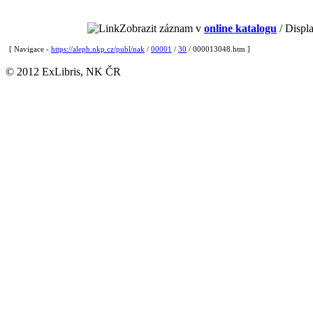
Zobrazit záznam v
online katalogu
/ Displa
[ Navigace -
https://aleph.nkp.cz/publ/nak
/
00001
/
30
/ 000013048.htm ]
© 2012 ExLibris, NK ČR