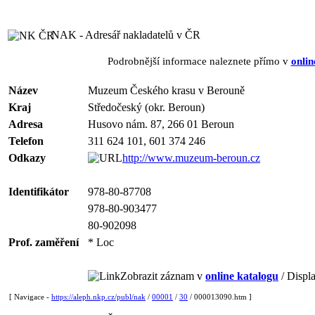
NAK - Adresář nakladatelů v ČR
Podrobnější informace naleznete přímo v
onlin
Název
Muzeum Českého krasu v Berouně
Kraj
Středočeský (okr. Beroun)
Adresa
Husovo nám. 87, 266 01 Beroun
Telefon
311 624 101, 601 374 246
Odkazy
http://www.muzeum-beroun.cz
Identifikátor
978-80-87708
978-80-903477
80-902098
Prof. zaměření
* Loc
Zobrazit záznam v
online katalogu
/ Displa
[ Navigace -
https://aleph.nkp.cz/publ/nak
/
00001
/
30
/ 000013090.htm ]