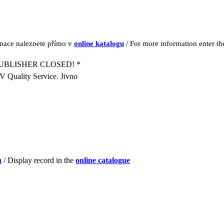
rmace naleznete přímo v
online katalogu
/ For more information enter t
UBLISHER CLOSED! *
SV Quality Service. Jivno
u
/ Display record in the
online catalogue