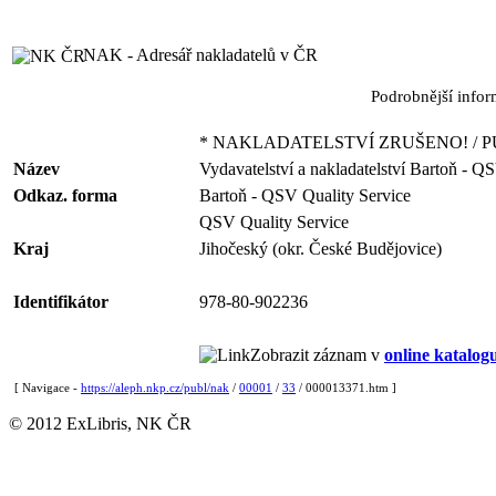
NAK - Adresář nakladatelů v ČR
Podrobnější info
* NAKLADATELSTVÍ ZRUŠENO! / P
Název
Vydavatelství a nakladatelství Bartoň - Q
Odkaz. forma
Bartoň - QSV Quality Service
QSV Quality Service
Kraj
Jihočeský (okr. České Budějovice)
Identifikátor
978-80-902236
Zobrazit záznam v
online katalog
[ Navigace -
https://aleph.nkp.cz/publ/nak
/
00001
/
33
/ 000013371.htm ]
© 2012 ExLibris, NK ČR