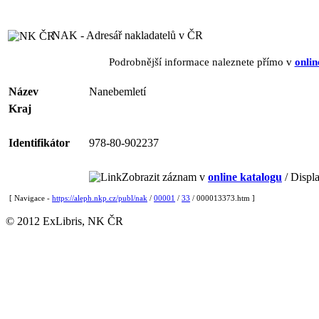
NAK - Adresář nakladatelů v ČR
Podrobnější informace naleznete přímo v
onlin
Název
Nanebemletí
Kraj
Identifikátor
978-80-902237
Zobrazit záznam v
online katalogu
/ Displa
[ Navigace -
https://aleph.nkp.cz/publ/nak
/
00001
/
33
/ 000013373.htm ]
© 2012 ExLibris, NK ČR