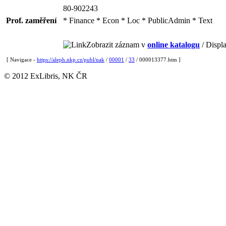
80-902243
Prof. zaměření
* Finance * Econ * Loc * PublicAdmin * Text
Zobrazit záznam v
online katalogu
/ Displa
[ Navigace -
https://aleph.nkp.cz/publ/nak
/
00001
/
33
/ 000013377.htm ]
© 2012 ExLibris, NK ČR