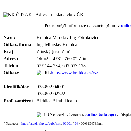
NAK - Adresář nakladatelů v ČR
Podrobnější informace naleznete přímo v
onlin
Název
Hrabica Miroslav Ing. Otrokovice
Odkaz. forma
Ing. Miroslav Hrabica
Kraj
Zlínský (okr. Zlín)
Adresa
Okružní 4731, 760 05 Zlín
Telefon
577 144 734, 605 553 158
Odkazy
http://www.hrabica.cz/cz/
Identifikátor
978-80-904091
978-80-902322
Prof. zaměření
* Philos * PublHealth
Zobrazit záznam v
online katalogu
/ Displa
[ Navigace -
https://aleph.nkp.cz/publ/nak
/
00001
/
34
/ 000013479.htm ]